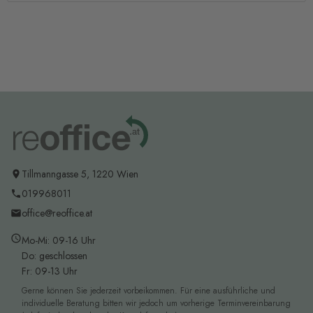
Tillmanngasse 5, 1220 Wien
019968011
office@reoffice.at
Mo-Mi: 09-16 Uhr
Do: geschlossen
Fr: 09-13 Uhr
Gerne können Sie jederzeit vorbeikommen. Für eine ausführliche und
individuelle Beratung bitten wir jedoch um vorherige Terminvereinbarung