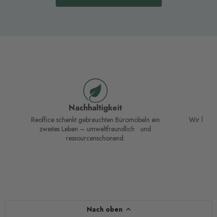
Nachhaltigkeit
Kom
Reoffice schenkt gebrauchten Büromöbeln ein
Wir kümme
zweites Leben – umweltfreundlich und
ressourcenschonend.
Nach oben