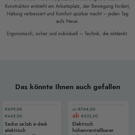
Konstruktion entsteht ein Arbeitsplatz, der Bewegung fördert,
Haltung verbessert und Komfort spürbar macht – jeden Tag
aufs Neue.
Ergonomisch, sicher und individuell – Technik, die mitdenkt.
Das könnte Ihnen auch gefallen
−36 %
bis −15 %
Sedus
Elektrisch
Ursprünglicher
Ursprünglicher
€699,00
€744,00
ab
Express - Neu
Express - Neu
se:lab
höhenverstellbarer
Aktueller
Preis
Preis
ab
€449,00
€633,00
e-
Schreibtisch
Preis
desk
-
Sedus se:lab e-desk
Elektrisch
elektrisch
R1
elektrisch
höhenverstellbarer
höhenverstellbarer
Joy