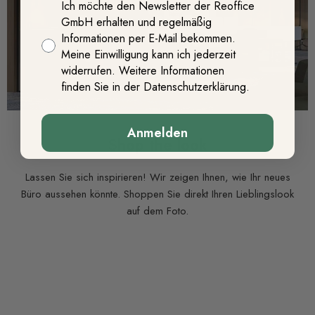
dsgvo
Ich möchte den Newsletter der Reoffice
€567,00
€15.840,00
€479,00
€215,00
€768,00
GmbH erhalten und regelmäßig
Produkt ansehen
Produkt ansehen
Produkt ansehen
Produkt ansehen
Produkt ansehen
Informationen per E-Mail bekommen.
Meine Einwilligung kann ich jederzeit
widerrufen. Weitere Informationen
finden Sie in der Datenschutzerklärung.
Anmelden
Shop the look
Lassen Sie sich inspirieren! Wir zeigen Ihnen, wie Ihr neues
Büro aussehen könnte. Shoppen Sie direkt Ihren Lieblingslook
auf dem Foto.