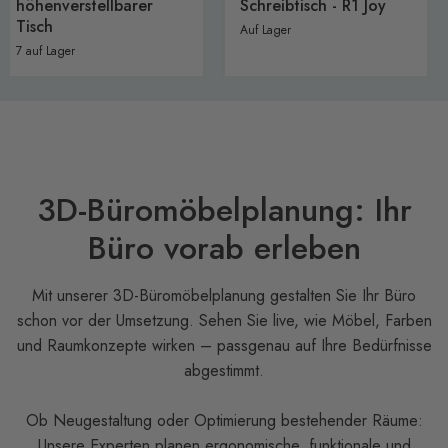
Tisch
höhenverstellbarer
Schreibtisch - R1 Joy
Tisch
Auf Lager
7 auf Lager
3D-Büromöbelplanung: Ihr
Büro vorab erleben
Mit unserer 3D-Büromöbelplanung gestalten Sie Ihr Büro
schon vor der Umsetzung. Sehen Sie live, wie Möbel, Farben
und Raumkonzepte wirken – passgenau auf Ihre Bedürfnisse
abgestimmt.
Ob Neugestaltung oder Optimierung bestehender Räume:
Unsere Experten planen ergonomische, funktionale und