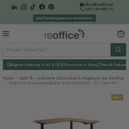
office@reoffice.at
+43 1 99 680 11
Jetzt Beratungstermin vereinbaren
Menü
Waren
anzeig
Eigene Lieferung in AT & DE
Showroom in Wien
Neu & Gebrauc
Home
Sale % - reduzierte Büromöbel & Angebote bei Reoffice
Elektrisch höhenverstellbarer Eckschreibtisch - R1 Twist 90°
Neu