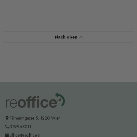
Nach oben
Tillmanngasse 5, 1220 Wien
019968011
office@reoffice.at