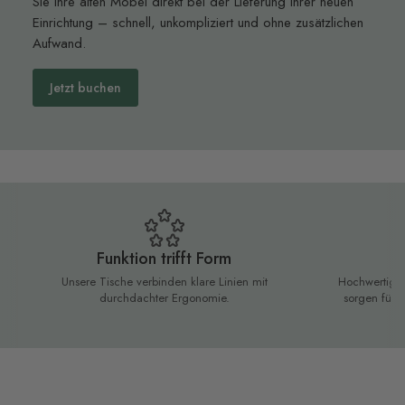
Sie Ihre alten Möbel direkt bei der Lieferung Ihrer neuen
Einrichtung – schnell, unkompliziert und ohne zusätzlichen
Aufwand.
Jetzt buchen
Funktion trifft Form
L
Unsere Tische verbinden klare Linien mit
Hochwertige 
durchdachter Ergonomie.
sorgen für 