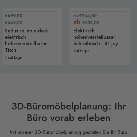
−36 %
bis −15 %
Sedus
Elektrisch
Ursprünglicher
Ursprünglicher
€699,00
€744,00
ab
Express - Neu
Express - Neu
se:lab
höhenverstellbarer
Aktueller
Preis
Preis
ab
€449,00
€633,00
e-
Schreibtisch
Preis
desk
-
Sedus se:lab e-desk
Elektrisch
elektrisch
R1
elektrisch
höhenverstellbarer
höhenverstellbarer
Joy
Tisch
höhenverstellbarer
Schreibtisch - R1 Joy
Tisch
Auf Lager
7 auf Lager
3D-Büromöbelplanung: Ihr
Büro vorab erleben
Mit unserer 3D-Büromöbelplanung gestalten Sie Ihr Büro