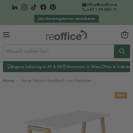
office@reoffice.at
+43 1 99 680 11
Jetzt Beratungstermin vereinbaren
Menü
Waren
anzeig
Eigene Lieferung in AT & DE
Showroom in Wien
Neu & Gebrauc
Home
Nova Wood Hochtisch von Narbutas
Neu